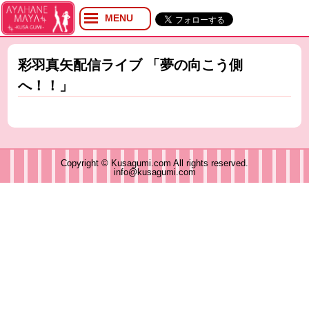
MENU
プロフィール
ブログ
彩羽真矢配信ライブ 「夢の向こう側
Twitter
へ！！」
YouTube
イベント
グッズ
Copyright © Kusagumi.com All rights reserved.
info@kusagumi.com