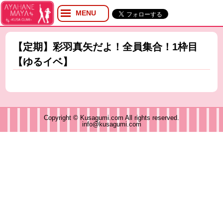
MENU
プロフィール
ブログ
【定期】彩羽真矢だよ！全員集合！1枠目
Twitter
【ゆるイベ】
YouTube
イベント
グッズ
Copyright © Kusagumi.com All rights reserved.
info@kusagumi.com