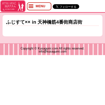
MENU
プロフィール
ブログ
ふじすて×× in 天神橋筋4番街商店街
Twitter
YouTube
イベント
グッズ
Copyright © Kusagumi.com All rights reserved.
info@kusagumi.com