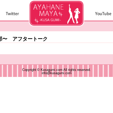
郎〜 アフタートーク
Copyright © Kusagumi.com All rights reserved.
info@kusagumi.com