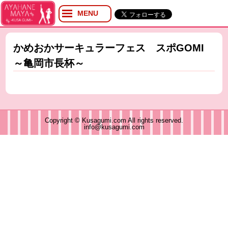
MENU
プロフィール
ブログ
かめおかサーキュラーフェス スポGOMI
Twitter
～亀岡市長杯～
YouTube
イベント
グッズ
Copyright © Kusagumi.com All rights reserved.
info@kusagumi.com